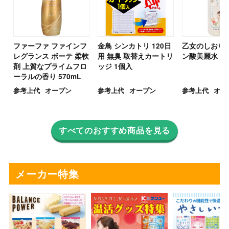
ファーファ ファインフ
金鳥 シンカトリ 120日
乙女のしおり 
レグランス ボーテ 柔軟
用 無臭 取替えカートリ
ン酸美麗水 50
剤 上質なプライムフロ
ッジ 1個入
ーラルの香り 570mL
参考上代
オープン
参考上代
オープン
参考上代
オー
すべてのおすすめ商品を見る
メーカー特集