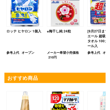
ロッテ ヒヤロン 1個入
※梅干し純 24粒
[9月27日まで
エール 超吸収
タオル 100カ
ール入
参考上代
オープン
メーカー希望小売価格
参考上代
オー
210円
おすすめ商品