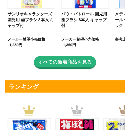
サンリオキャラクターズ
パウ・パトロール 園児用
メディコ
園児用 歯ブラシ 8本入 キ
歯ブラシ 8本入 キャップ
ールイン
マ
ャップ付
付
ック
メーカー希望小売価格
メーカー希望小売価格
参考上代
1,350円
1,350円
すべての新着商品を見る
ランキング
1
2
3