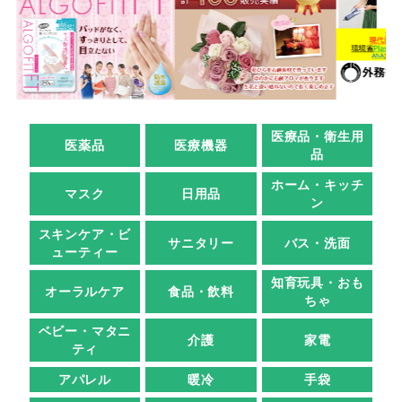
医療品・衛生用
医薬品
医療機器
品
ホーム・キッチ
マスク
日用品
ン
スキンケア・ビ
サニタリー
バス・洗面
ューティー
知育玩具・おも
オーラルケア
食品・飲料
ちゃ
ベビー・マタニ
介護
家電
ティ
アパレル
暖冷
手袋