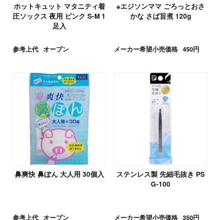
ホットキュット マタニティ着
※エジソンママ ごろっとおさ
圧ソックス 夜用 ピンク S-M 1
かな さば旨煮 120g
足入
参考上代
オープン
メーカー希望小売価格
450円
鼻爽快 鼻ぽん 大人用 30個入
ステンレス製 先細毛抜き PS
G-100
参考上代
オープン
メーカー希望小売価格
350円