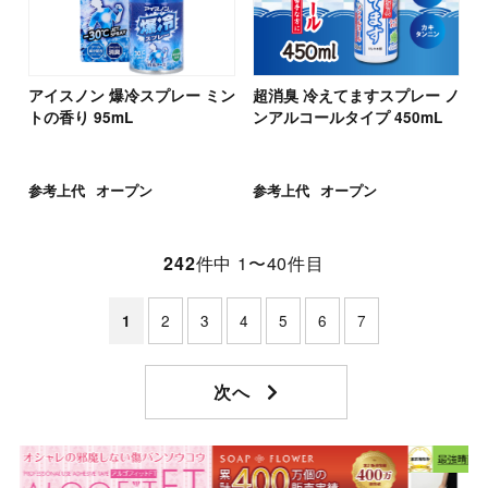
アイスノン 爆冷スプレー ミン
超消臭 冷えてますスプレー ノ
トの香り 95mL
ンアルコールタイプ 450mL
参考上代
オープン
参考上代
オープン
242
件中 1〜40件目
2
3
4
5
6
7
1