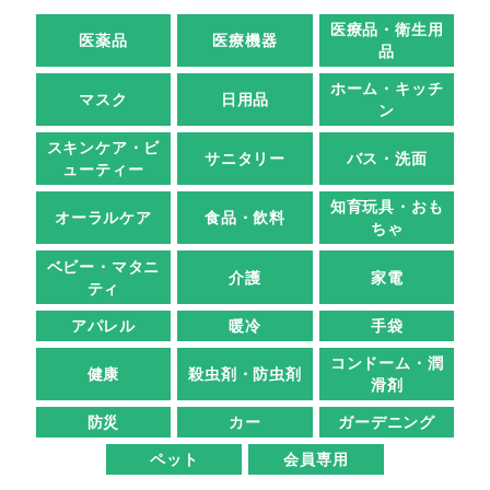
医療品・衛生用
医薬品
医療機器
品
ホーム・キッチ
マスク
日用品
ン
スキンケア・ビ
サニタリー
バス・洗面
ューティー
知育玩具・おも
オーラルケア
食品・飲料
ちゃ
ベビー・マタニ
介護
家電
ティ
アパレル
暖冷
手袋
コンドーム・潤
健康
殺虫剤・防虫剤
滑剤
防災
カー
ガーデニング
ペット
会員専用