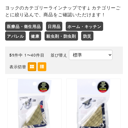
ヨックのカテゴリーラインナップです↓ カテゴリーご
とに絞り込んで、商品をご確認いただけます！
医療品・衛生用品
日用品
ホーム・キッチン
アパレル
健康
殺虫剤・防虫剤
防災
件中 1〜40件目
並び替え
51
表示切替