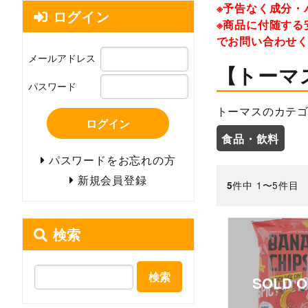
※予告なく成分・
ログイン
※商品に付随する
でお問い合わせ
メールアドレス
【トーマ
パスワード
トーマスのカテゴ
ログイン
食品・飲料
パスワードをお忘れの方
新規会員登録
件中 1〜5件目
5
検索
検索