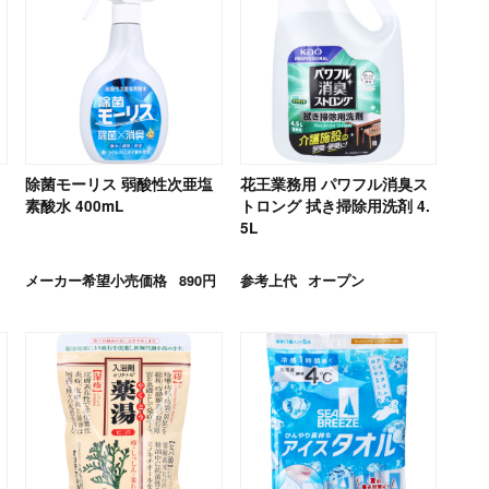
除菌モーリス 弱酸性次亜塩
花王業務用 パワフル消臭ス
2
素酸水 400mL
トロング 拭き掃除用洗剤 4.
5L
メーカー希望小売価格
890円
参考上代
オープン