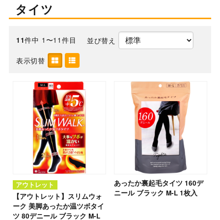
タイツ
件中 1〜11件目
並び替え
11
表示切替
あったか裏起毛タイツ 160デ
アウトレット
ニール ブラック M-L 1枚入
【アウトレット】スリムウォ
ーク 美脚あったか温ツボタイ
ツ 80デニール ブラック M-L