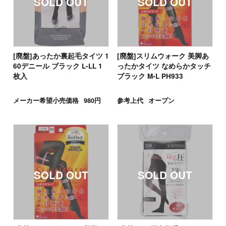
[廃盤]あったか裏起毛タイツ 1
[廃盤]スリムウォーク 美脚あ
60デニール ブラック L-LL 1
ったかタイツ なめらかタッチ
枚入
ブラック M-L PH933
メーカー希望小売価格
980円
参考上代
オープン