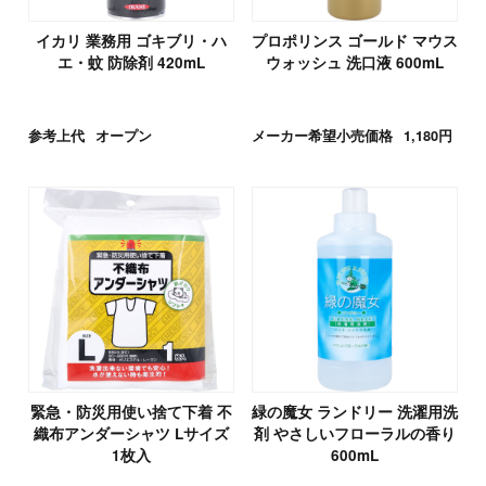
イカリ 業務用 ゴキブリ・ハ
プロポリンス ゴールド マウス
エ・蚊 防除剤 420mL
ウォッシュ 洗口液 600mL
参考上代
オープン
メーカー希望小売価格
1,180円
緊急・防災用使い捨て下着 不
緑の魔女 ランドリー 洗濯用洗
織布アンダーシャツ Lサイズ
剤 やさしいフローラルの香り
1枚入
600mL