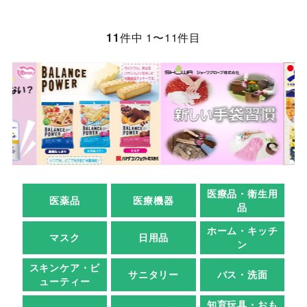
11
件中 1〜11件目
医療品・衛生用
医薬品
医療機器
品
ホーム・キッチ
マスク
日用品
ン
スキンケア・ビ
サニタリー
バス・洗面
ューティー
知育玩具・おも