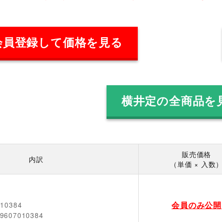
会員登録して価格を見る
横井定の全商品を
販売価格
内訳
（単価 × 入数
会員のみ公開
010384
9607010384