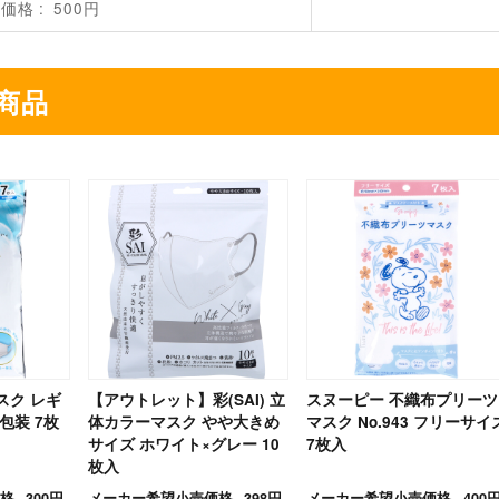
売価格
500円
商品
スク レギ
【アウトレット】彩(SAI) 立
スヌーピー 不織布プリーツ
包装 7枚
体カラーマスク やや大きめ
マスク No.943 フリーサイ
サイズ ホワイト×グレー 10
7枚入
枚入
格
300円
メーカー希望小売価格
398円
メーカー希望小売価格
400