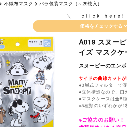
不織布マスク
バラ包装マスク（～29枚入）
click here!
価格をチェックする
A019 スヌ
イズ マスクケ
スヌーピーのエンボ
サイドの曲線カットが
●3層式フィルターで花
●立体構造なので、口
●マスクケースは全5
※5種類のいずれかが1
※ご協力のお願い！