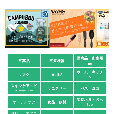
医療品・衛生用
医薬品
医療機器
品
ホーム・キッチ
マスク
日用品
ン
スキンケア・ビ
サニタリー
バス・洗面
ューティー
知育玩具・おも
オーラルケア
食品・飲料
ちゃ
ベビー・マタニ