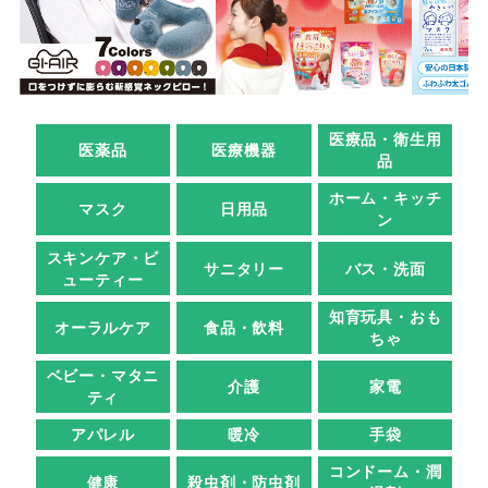
医療品・衛生用
医薬品
医療機器
品
ホーム・キッチ
マスク
日用品
ン
スキンケア・ビ
サニタリー
バス・洗面
ューティー
知育玩具・おも
オーラルケア
食品・飲料
ちゃ
ベビー・マタニ
介護
家電
ティ
アパレル
暖冷
手袋
コンドーム・潤
健康
殺虫剤・防虫剤