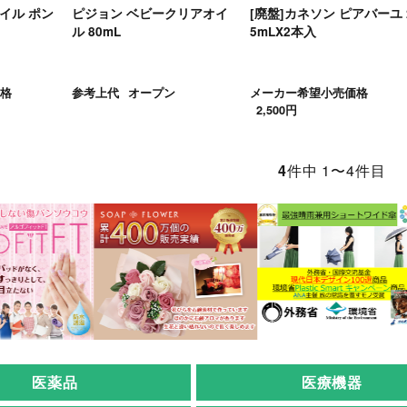
イル ポン
ピジョン ベビークリアオイ
[廃盤]カネソン ピアバーユ 
ル 80mL
5mLX2本入
格
参考上代
オープン
メーカー希望小売価格
2,500円
4
件中 1〜4件目
医薬品
医療機器