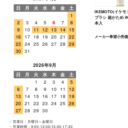
日
月
火
水
木
金
土
IKEMOTO(イケモ
1
ブラシ 超かため IKT
2
3
4
5
6
7
8
本入
9
10
11
12
13
14
15
16
17
18
19
20
21
22
メーカー希望小売価
23
24
25
26
27
28
29
30
31
2026年9月
日
月
火
水
木
金
土
1
2
3
4
5
6
7
8
9
10
11
12
13
14
15
16
17
18
19
20
21
22
23
24
25
26
27
28
29
30
・営業日：月曜日～金曜日
・営業時間：9:00-12:00/13:00-17:30