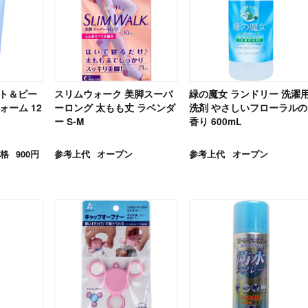
イト＆ピー
スリムウォーク 美脚スーパ
緑の魔女 ランドリー 洗濯
ォーム 12
ーロング 太もも丈 ラベンダ
洗剤 やさしいフローラルの
ー S-M
香り 600mL
格
900円
参考上代
オープン
参考上代
オープン