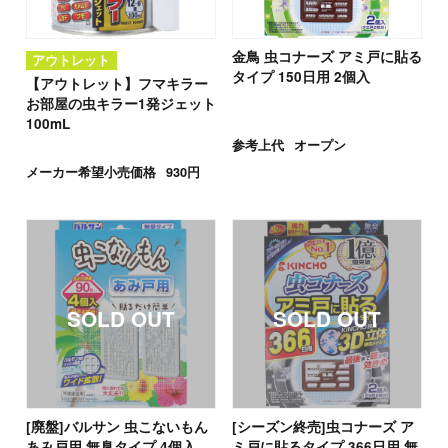
金鳥 虫コナーズ アミ戸に貼る
アウトレット
タイプ 150日用 2個入
【アウトレット】フマキラー
お部屋の虫キラー1発ジェット
100mL
参考上代
オープン
メーカー希望小売価格
930円
[廃盤]バルサン 虫こないもん
[シーズン終売]虫コナーズ ア
あみ戸用 無臭タイプ 4個入
ミ戸に貼るタイプ 366日用 無