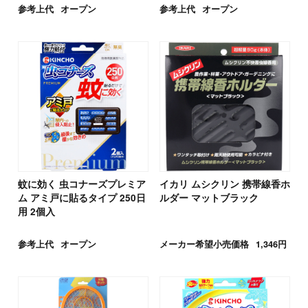
参考上代
オープン
参考上代
オープン
蚊に効く 虫コナーズプレミア
イカリ ムシクリン 携帯線香ホ
ム アミ戸に貼るタイプ 250日
ルダー マットブラック
用 2個入
参考上代
オープン
メーカー希望小売価格
1,346円