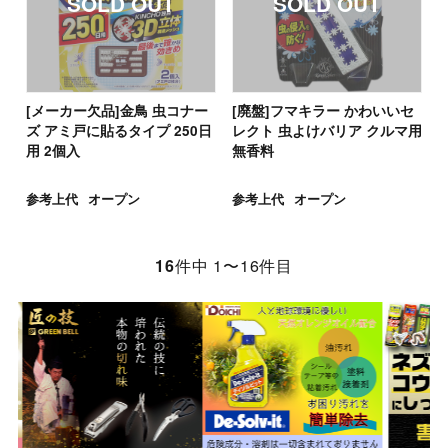
[メーカー欠品]金鳥 虫コナー
[廃盤]フマキラー かわいいセ
ズ アミ戸に貼るタイプ 250日
レクト 虫よけバリア クルマ用
用 2個入
無香料
参考上代
オープン
参考上代
オープン
16
件中 1〜16件目