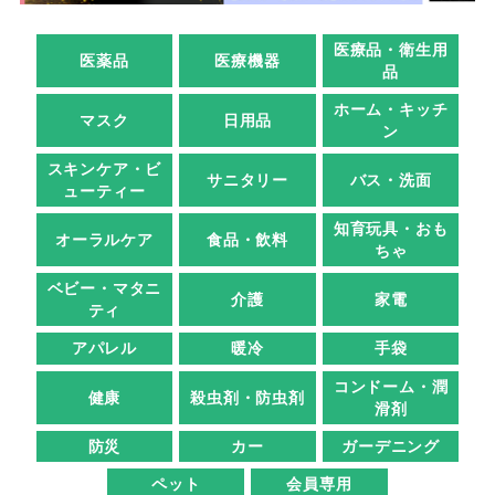
医療品・衛生用
医薬品
医療機器
品
ホーム・キッチ
マスク
日用品
ン
スキンケア・ビ
サニタリー
バス・洗面
ューティー
知育玩具・おも
オーラルケア
食品・飲料
ちゃ
ベビー・マタニ
介護
家電
ティ
アパレル
暖冷
手袋
コンドーム・潤
健康
殺虫剤・防虫剤
滑剤
防災
カー
ガーデニング
ペット
会員専用