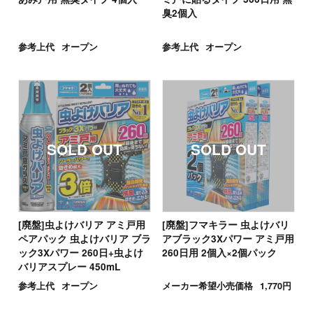
臭2個入
参考上代
オープン
参考上代
オープン
[廃盤]虫よけバリア アミ戸用
[廃盤]フマキラー 虫よけバリ
ペアパック 虫よけバリア ブラ
アブラック3Xパワー アミ戸用
ック3Xパワー 260日+虫よけ
260日用 2個入×2個パック
バリアスプレー 450mL
参考上代
オープン
メーカー希望小売価格
1,770円