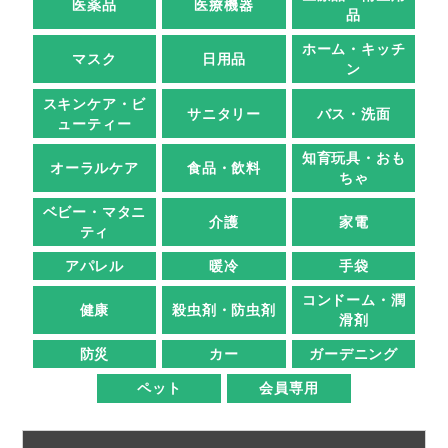
医薬品
医療機器
品
ホーム・キッチ
マスク
日用品
ン
スキンケア・ビ
サニタリー
バス・洗面
ューティー
知育玩具・おも
オーラルケア
食品・飲料
ちゃ
ベビー・マタニ
介護
家電
ティ
アパレル
暖冷
手袋
コンドーム・潤
健康
殺虫剤・防虫剤
滑剤
防災
カー
ガーデニング
ペット
会員専用