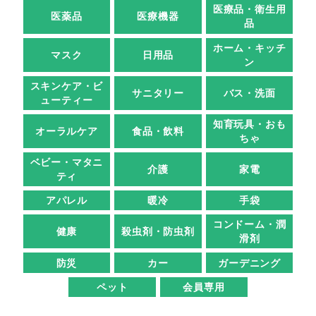
医療品・衛生用
医薬品
医療機器
品
ホーム・キッチ
マスク
日用品
ン
スキンケア・ビ
サニタリー
バス・洗面
ューティー
知育玩具・おも
オーラルケア
食品・飲料
ちゃ
ベビー・マタニ
介護
家電
ティ
アパレル
暖冷
手袋
コンドーム・潤
健康
殺虫剤・防虫剤
滑剤
防災
カー
ガーデニング
ペット
会員専用