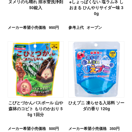
ヌメリのち晴れ 排水管洗浄剤
※しょっぱくない 塩ラムネ し
50錠入
おまる ひんやりサイダー味 3
0g
メーカー希望小売価格
950円
参考上代
オープン
こびとづかんバスボール 山や
ひえプニ 凍らせる入浴料 ソー
森林のコビト もりのかおり 5
ダの香り 120g
5g 1回分
メーカー希望小売価格
500円
メーカー希望小売価格
350円