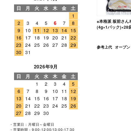
日
月
火
水
木
金
土
1
※本格派 板前さん
2
3
4
5
6
7
8
(4g×1パック)×28
9
10
11
12
13
14
15
16
17
18
19
20
21
22
23
24
25
26
27
28
29
参考上代
オープン
30
31
2026年9月
日
月
火
水
木
金
土
1
2
3
4
5
6
7
8
9
10
11
12
13
14
15
16
17
18
19
20
21
22
23
24
25
26
27
28
29
30
・営業日：月曜日～金曜日
・営業時間：9:00-12:00/13:00-17:30