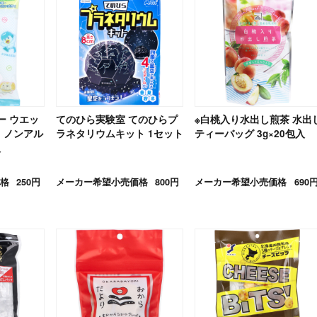
ー ウエッ
てのひら実験室 てのひらプ
※白桃入り水出し煎茶 水出
％ ノンアル
ラネタリウムキット 1セット
ティーバッグ 3g×20包入
入
格
250円
メーカー希望小売価格
800円
メーカー希望小売価格
690