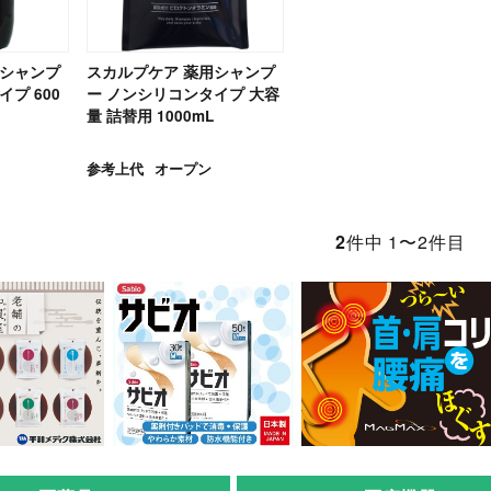
用シャンプ
スカルプケア 薬用シャンプ
プ 600
ー ノンシリコンタイプ 大容
量 詰替用 1000mL
参考上代
オープン
2
件中 1〜2件目