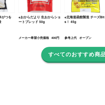
本がつを
※おからだより 生おからショ
※北海道函館製造 チーズBit
袋
ートブレッド 50g
s！ 45g
メーカー希望小売価格
400円
参考上代
オープン
すべてのおすすめ商