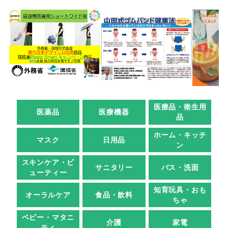
医療品・衛生用
医薬品
医療機器
品
ホーム・キッチ
マスク
日用品
ン
スキンケア・ビ
サニタリー
バス・洗面
ューティー
知育玩具・おも
オーラルケア
食品・飲料
ちゃ
ベビー・マタニ
介護
家電
ティ