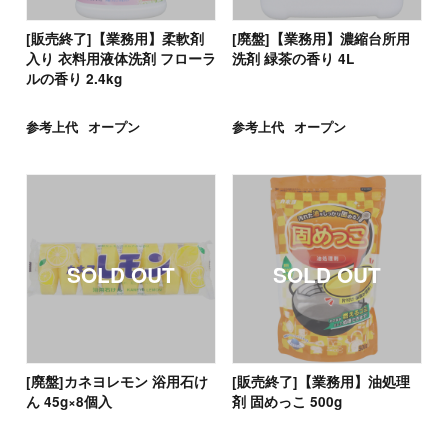
[販売終了]【業務用】柔軟剤
[廃盤]【業務用】濃縮台所用
入り 衣料用液体洗剤 フローラ
洗剤 緑茶の香り 4L
ルの香り 2.4kg
参考上代
オープン
参考上代
オープン
[廃盤]カネヨレモン 浴用石け
[販売終了]【業務用】油処理
ん 45g×8個入
剤 固めっこ 500g