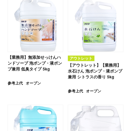
【業務用】無添加せっけんハ
アウトレット
ンドソープ 泡ポンプ・液ポン
【アウトレット】【業務用】
プ兼用 低臭タイプ 5kg
水石けん 泡ポンプ・液ポンプ
兼用 シトラスの香り 5kg
参考上代
オープン
参考上代
オープン