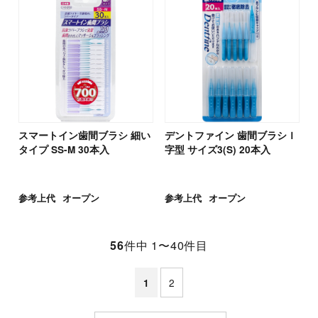
スマートイン歯間ブラシ 細い
デントファイン 歯間ブラシＩ
タイプ SS-M 30本入
字型 サイズ3(S) 20本入
参考上代
オープン
参考上代
オープン
56
件中 1〜40件目
2
1