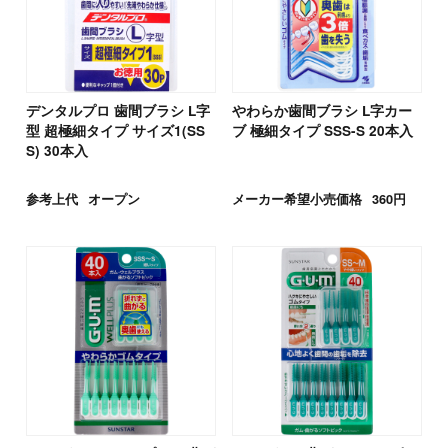
デンタルプロ 歯間ブラシ L字
やわらか歯間ブラシ L字カー
型 超極細タイプ サイズ1(SS
ブ 極細タイプ SSS-S 20本入
S) 30本入
参考上代
オープン
メーカー希望小売価格
360円