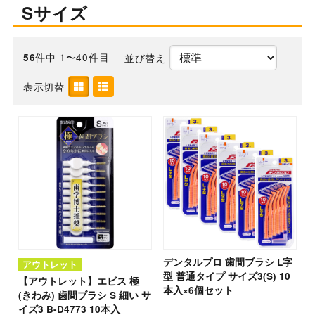
Sサイズ
件中 1〜40件目
並び替え
56
表示切替
デンタルプロ 歯間ブラシ L字
アウトレット
型 普通タイプ サイズ3(S) 10
【アウトレット】エビス 極
本入×6個セット
(きわみ) 歯間ブラシ S 細い サ
イズ3 B-D4773 10本入