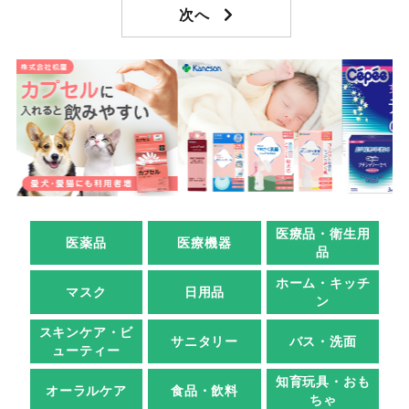
医療品・衛生用
医薬品
医療機器
品
ホーム・キッチ
マスク
日用品
ン
スキンケア・ビ
サニタリー
バス・洗面
ューティー
知育玩具・おも
オーラルケア
食品・飲料
ちゃ