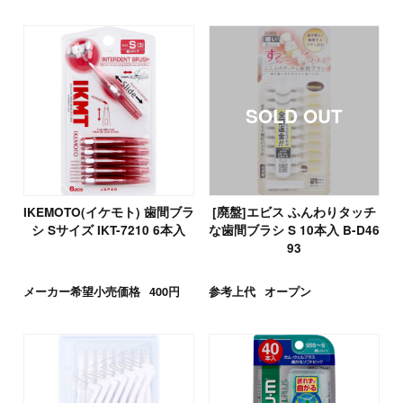
IKEMOTO(イケモト) 歯間ブラ
[廃盤]エビス ふんわりタッチ
シ Sサイズ IKT-7210 6本入
な歯間ブラシ S 10本入 B-D46
93
メーカー希望小売価格
400円
参考上代
オープン