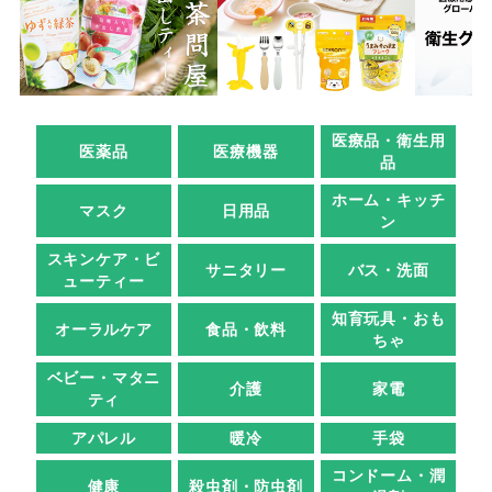
医療品・衛生用
医薬品
医療機器
品
ホーム・キッチ
マスク
日用品
ン
スキンケア・ビ
サニタリー
バス・洗面
ューティー
知育玩具・おも
オーラルケア
食品・飲料
ちゃ
ベビー・マタニ
介護
家電
ティ
アパレル
暖冷
手袋
コンドーム・潤
健康
殺虫剤・防虫剤