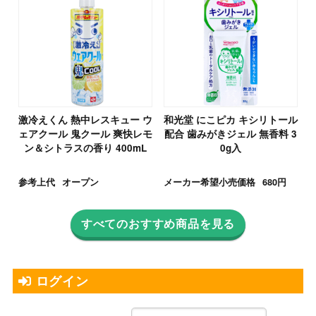
激冷えくん 熱中レスキュー ウ
和光堂 にこピカ キシリトール
ェアクール 鬼クール 爽快レモ
配合 歯みがきジェル 無香料 3
ン＆シトラスの香り 400mL
0g入
参考上代
オープン
メーカー希望小売価格
680円
すべてのおすすめ商品を見る
ログイン