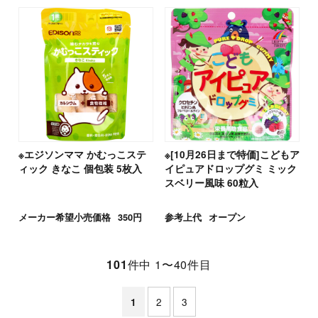
※エジソンママ かむっこステ
※[10月26日まで特価]こどもア
ィック きなこ 個包装 5枚入
イピュアドロップグミ ミック
スベリー風味 60粒入
メーカー希望小売価格
350円
参考上代
オープン
101
件中 1〜40件目
2
3
1