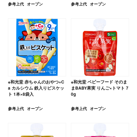
参考上代
オープン
参考上代
オープン
※和光堂 赤ちゃんのおやつ+C
※和光堂 ベビーフード そのま
a カルシウム 鉄入りビスケッ
まBABY果実 りんご×トマト 7
ト 1本×8袋入
0g
参考上代
オープン
参考上代
オープン