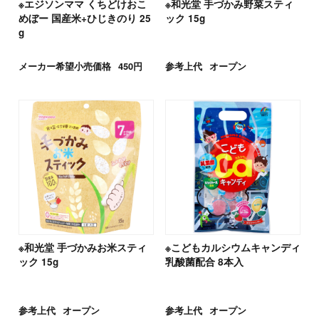
※エジソンママ くちどけおこ
※和光堂 手づかみ野菜スティ
めぼー 国産米+ひじきのり 25
ック 15g
g
メーカー希望小売価格
450円
参考上代
オープン
※和光堂 手づかみお米スティ
※こどもカルシウムキャンディ
ック 15g
乳酸菌配合 8本入
参考上代
オープン
参考上代
オープン