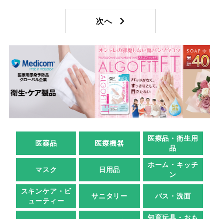
医療品・衛生用
医薬品
医療機器
品
ホーム・キッチ
マスク
日用品
ン
スキンケア・ビ
サニタリー
バス・洗面
ューティー
知育玩具・おも