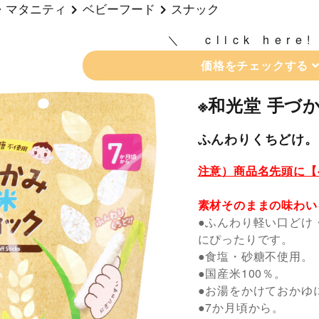
・マタニティ
ベビーフード
スナック
click here!
価格をチェックする
※和光堂 手づ
ふんわりくちどけ。
注意）商品名先頭に【
素材そのままの味わい
●ふんわり軽い口どけ
にぴったりです。
●食塩・砂糖不使用。
●国産米100％。
●お湯をかけておかゆ
●7か月頃から。