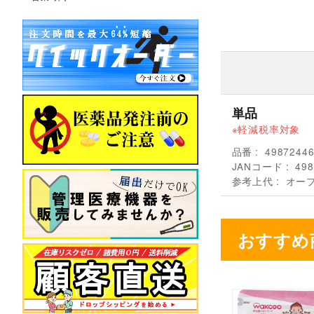
単品
軽減税率対象
品番
4987244
JANコード
498
参考上代
オー
おすすめ