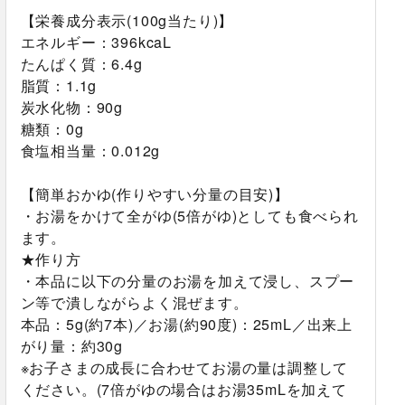
【栄養成分表示(100g当たり)】
エネルギー：396kcaL
たんぱく質：6.4g
脂質：1.1g
炭水化物：90g
糖類：0g
食塩相当量：0.012g
【簡単おかゆ(作りやすい分量の目安)】
・お湯をかけて全がゆ(5倍がゆ)としても食べられ
ます。
★作り方
・本品に以下の分量のお湯を加えて浸し、スプー
ン等で潰しながらよく混ぜます。
本品：5g(約7本)／お湯(約90度)：25mL／出来上
がり量：約30g
※お子さまの成長に合わせてお湯の量は調整して
ください。(7倍がゆの場合はお湯35mLを加えて