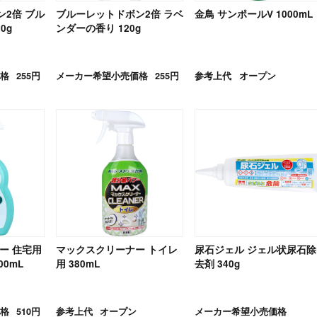
2倍 ブル
ブルーレットドボン2倍 ラベ
金鳥 サンポールV 1000mL
0g
ンダーの香り 120g
格
255円
メーカー希望小売価格
255円
参考上代
オープン
ー 住宅用
マックスクリーナー トイレ
尿石ジェル ジェル状尿石除
00mL
用 380mL
去剤 340g
格
510円
参考上代
オープン
メーカー希望小売価格