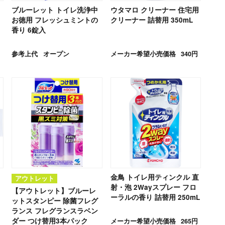
ブルーレット トイレ洗浄中
ウタマロ クリーナー 住宅用
お徳用 フレッシュミントの
クリーナー 詰替用 350mL
香り 6錠入
参考上代
オープン
メーカー希望小売価格
340円
金鳥 トイレ用ティンクル 直
アウトレット
射・泡 2Wayスプレー フロ
【アウトレット】ブルーレ
ーラルの香り 詰替用 250mL
ットスタンピー 除菌フレグ
ランス フレグランスラベン
ダー つけ替用3本パック
メーカー希望小売価格
265円