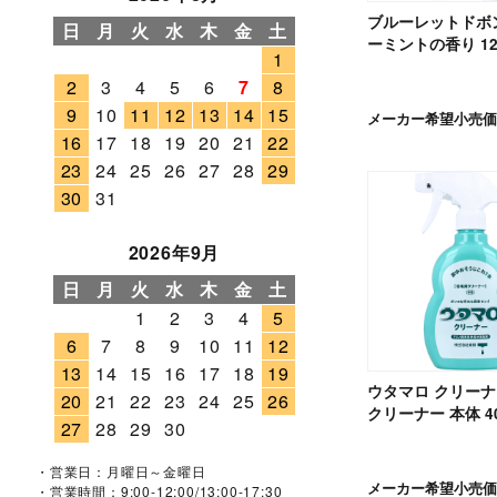
ブルーレットドボン
日
月
火
水
木
金
土
ーミントの香り 12
1
2
3
4
5
6
7
8
9
10
11
12
13
14
15
メーカー希望小売価
16
17
18
19
20
21
22
23
24
25
26
27
28
29
30
31
2026年9月
日
月
火
水
木
金
土
1
2
3
4
5
6
7
8
9
10
11
12
13
14
15
16
17
18
19
ウタマロ クリーナ
20
21
22
23
24
25
26
クリーナー 本体 4
27
28
29
30
・営業日：月曜日～金曜日
メーカー希望小売価
・営業時間：9:00-12:00/13:00-17:30