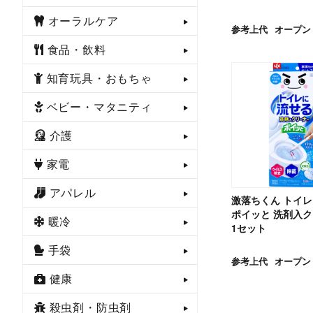
オーラルケア
参考上代
オープン
食品・飲料
知育玩具・おもちゃ
ベビー・マタニティ
介護
家電
アパレル
激落ちくん トイ
ポイッと 洗剤入
暖冷
1セット
手袋
参考上代
オープン
健康
殺虫剤・防虫剤