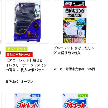
ブルーレット さぼったリン
アウトレット
個
グ 大盛り泡 2包入
iiもの本舗セール
】
【アウトレット】魅せるト
イレクリーナー ジャスミン
メーカー希望小売価格
505円
の香り 28枚入×2個パック
参考上代
オープン