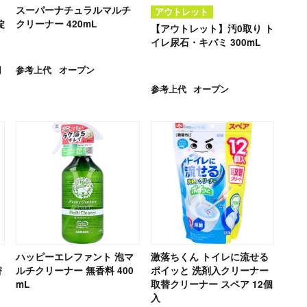
スーパーナチュラルマルチ
アウトレット
錠
クリーナー 420mL
【アウトレット】汚0取り ト
イレ尿石・キバミ 300mL
円
参考上代
オープン
参考上代
オープン
ハッピーエレファント 泡マ
激落ちくん トイレに流せる
替
ルチクリーナー 無香料 400
ポイッと 洗剤入クリーナー
mL
取替クリーナー スペア 12個
入