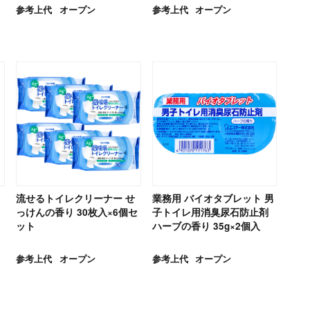
参考上代
オープン
参考上代
オープン
流せるトイレクリーナー せ
業務用 バイオタブレット 男
っけんの香り 30枚入×6個セ
子トイレ用消臭尿石防止剤
ット
ハーブの香り 35g×2個入
参考上代
オープン
参考上代
オープン