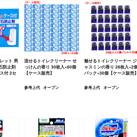
レット 男
流せるトイレクリーナー せ
魅せるトイレクリーナー ジ
石防止剤
っけんの香り 30枚入×60個
ャスミンの香り 28枚入×2
ス付 2セ
【ケース販売】
パック×30個【ケース販売
参考上代
オープン
参考上代
オープン