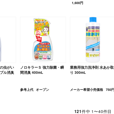
1,600円
レの虫がい
ノロキラーＳ 強力除菌・瞬
業務用強力洗浄剤 水あか取
リプル消臭
間消臭 400mL
り 300mL
参考上代
オープン
メーカー希望小売価格
750
121
件中 1〜40件目