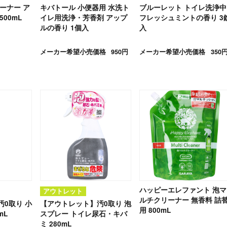
ーナー ア
キバトール 小便器用 水洗ト
ブルーレット トイレ洗浄中
00mL
イレ用洗浄・芳香剤 アップ
フレッシュミントの香り 3
ルの香り 1個入
入
メーカー希望小売価格
950円
メーカー希望小売価格
350
ハッピーエレファント 泡マ
アウトレット
ルチクリーナー 無香料 詰
0取り 小
【アウトレット】汚0取り 泡
用 800mL
mL
スプレー トイレ尿石・キバ
ミ 280mL