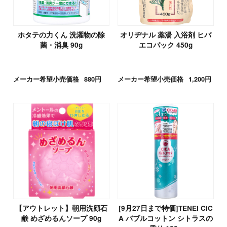
ホタテの力くん 洗濯物の除
オリヂナル 薬湯 入浴剤 ヒバ
菌・消臭 90g
エコパック 450g
メーカー希望小売価格
880円
メーカー希望小売価格
1,200円
【アウトレット】朝用洗顔石
[9月27日まで特価]TENEI CIC
鹸 めざめるんソープ 90g
A バブルコットン シトラスの