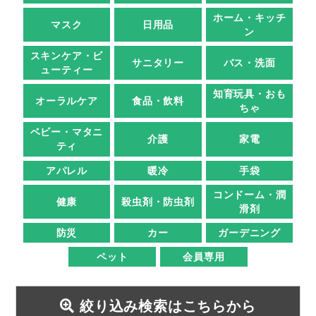
ホーム・キッチ
マスク
日用品
ン
スキンケア・ビ
サニタリー
バス・洗面
ューティー
知育玩具・おも
オーラルケア
食品・飲料
ちゃ
ベビー・マタニ
介護
家電
ティ
アパレル
暖冷
手袋
コンドーム・潤
健康
殺虫剤・防虫剤
滑剤
防災
カー
ガーデニング
ペット
会員専用
絞り込み検索はこちらから