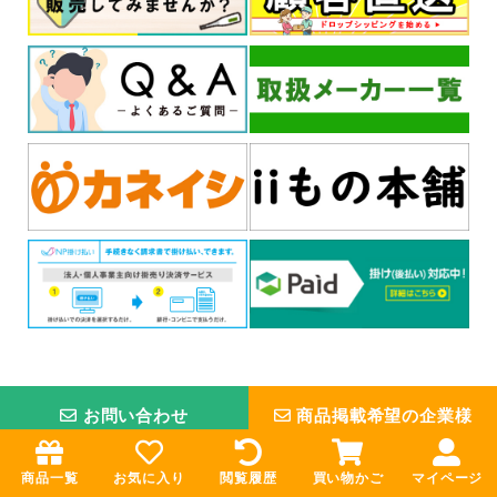
お問い合わせ
商品掲載希望の企業様
お買い物ガイド
インフォメーション
商品一覧
お気に入り
閲覧履歴
買い物かご
マイページ