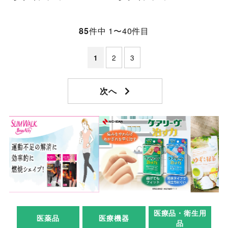
85
件中 1〜40件目
2
3
1
医療品・衛生用
医薬品
医療機器
品