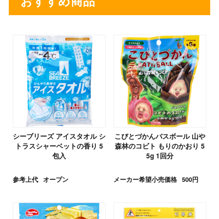
おすすめ商品
シーブリーズ アイスタオル シ
こびとづかんバスボール 山や
トラスシャーベットの香り 5
森林のコビト もりのかおり 5
包入
5g 1回分
参考上代
オープン
メーカー希望小売価格
500円