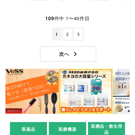
109
件中 1〜40件目
2
3
1
医療品・衛生用
医薬品
医療機器
品