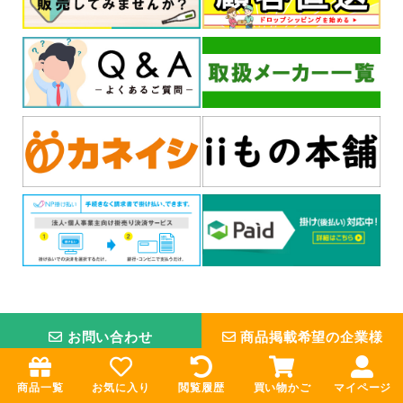
お問い合わせ
商品掲載希望の企業様
お買い物ガイド
インフォメーション
商品一覧
お気に入り
閲覧履歴
買い物かご
マイページ