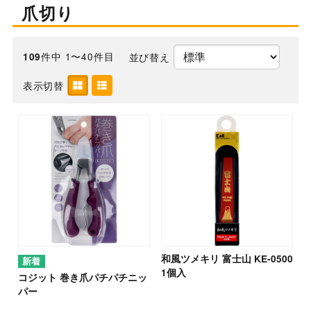
爪切り
件中 1〜40件目
並び替え
109
表示切替
和風ツメキリ 富士山 KE-0500
1個入
コジット 巻き爪パチパチニッ
パー