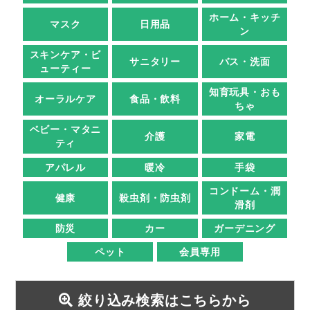
ホーム・キッチ
マスク
日用品
ン
スキンケア・ビ
サニタリー
バス・洗面
ューティー
知育玩具・おも
オーラルケア
食品・飲料
ちゃ
ベビー・マタニ
介護
家電
ティ
アパレル
暖冷
手袋
コンドーム・潤
健康
殺虫剤・防虫剤
滑剤
防災
カー
ガーデニング
ペット
会員専用
絞り込み検索はこちらから