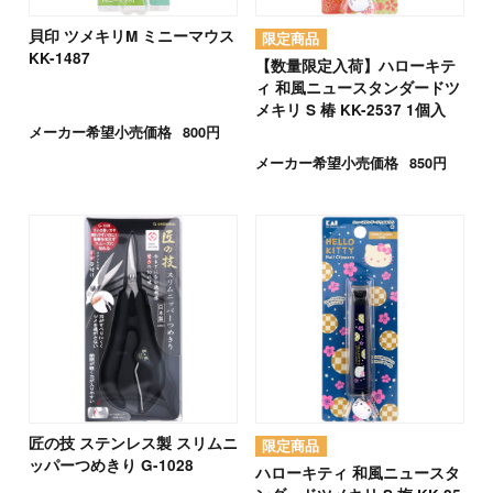
貝印 ツメキリM ミニーマウス
KK-1487
【数量限定入荷】ハローキテ
ィ 和風ニュースタンダードツ
メキリ S 椿 KK-2537 1個入
メーカー希望小売価格
800円
メーカー希望小売価格
850円
匠の技 ステンレス製 スリムニ
ッパーつめきり G-1028
ハローキティ 和風ニュースタ