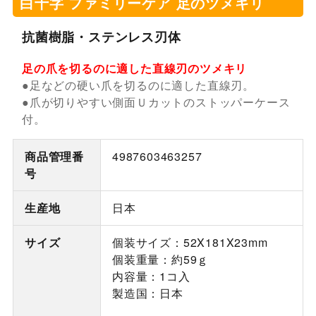
白十字 ファミリーケア 足のツメキリ
抗菌樹脂・ステンレス刃体
足の爪を切るのに適した直線刃のツメキリ
●足などの硬い爪を切るのに適した直線刃。
●爪が切りやすい側面Ｕカットのストッパーケース
付。
商品管理番
4987603463257
号
生産地
日本
サイズ
個装サイズ：52X181X23mm
個装重量：約59ｇ
内容量：1コ入
製造国：日本