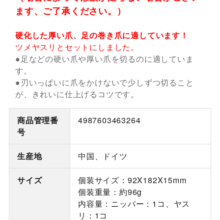
ます、ご了承ください。）
硬化した厚い爪、足の巻き爪に適しています！
ツメヤスリとセットにしました。
●足などの硬い爪や厚い爪を切るのに適していま
す。
●刃いっぱいに爪をかけないで少しずつ切ること
が、きれいに仕上げるコツです。
商品管理番
4987603463264
号
生産地
中国、ドイツ
サイズ
個装サイズ：92X182X15mm
個装重量：約96g
内容量：ニッパー：1コ、ヤス
リ：1コ