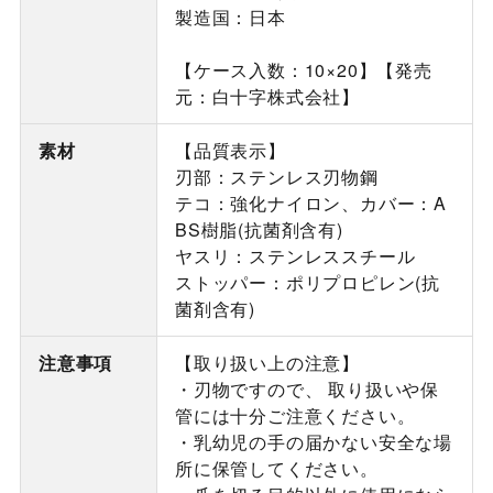
製造国：日本
【ケース入数：10×20】【発売
元：白十字株式会社】
素材
【品質表示】
刃部：ステンレス刃物鋼
テコ：強化ナイロン、カバー：A
BS樹脂(抗菌剤含有)
ヤスリ：ステンレススチール
ストッパー：ポリプロピレン(抗
菌剤含有)
注意事項
【取り扱い上の注意】
・刃物ですので、 取り扱いや保
管には十分ご注意ください。
・乳幼児の手の届かない安全な場
所に保管してください。