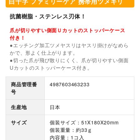
白十字 ファミリーケア 携帯用ツメキリ
抗菌樹脂・ステンレス刃体！
爪が切りやすい側面Ｕカットのストッパーケース
付き！
●エッチング加工ツメヤスリはヤスリ掛けがなめら
かで、形よく仕上がります。
●切った爪が飛び散りにくく、爪が切りやすい側面
Uカットのストッパーケース付き。
商品管理番
4987603463233
号
生産地
日本
サイズ
個装サイズ：51X180X20mm
個装重量：約33ｇ
内容量：1コ入