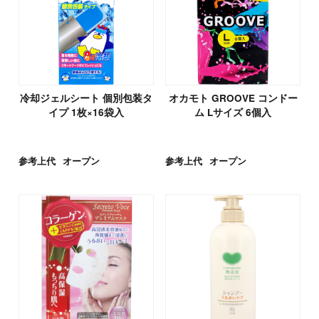
冷却ジェルシート 個別包装タ
オカモト GROOVE コンドー
イプ 1枚×16袋入
ム Lサイズ 6個入
参考上代
オープン
参考上代
オープン