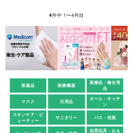
4
件中 1〜4件目
医療品・衛生用
医薬品
医療機器
品
ホーム・キッチ
マスク
日用品
ン
スキンケア・ビ
サニタリー
バス・洗面
ューティー
知育玩具・おも