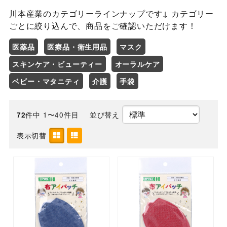
川本産業のカテゴリーラインナップです↓ カテゴリー
ごとに絞り込んで、商品をご確認いただけます！
医薬品
医療品・衛生用品
マスク
スキンケア・ビューティー
オーラルケア
ベビー・マタニティ
介護
手袋
件中 1〜40件目
並び替え
72
表示切替