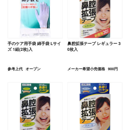
手のケア用手袋 綿手袋 Lサイ
鼻腔拡張テープ レギュラー 3
ズ 1組(2枚)入
0枚入
参考上代
オープン
メーカー希望小売価格
900円