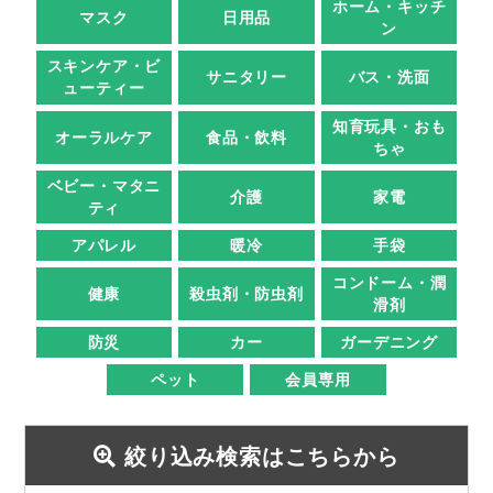
ホーム・キッチ
マスク
日用品
ン
スキンケア・ビ
サニタリー
バス・洗面
ューティー
知育玩具・おも
オーラルケア
食品・飲料
ちゃ
ベビー・マタニ
介護
家電
ティ
アパレル
暖冷
手袋
コンドーム・潤
健康
殺虫剤・防虫剤
滑剤
防災
カー
ガーデニング
ペット
会員専用
絞り込み検索はこちらから