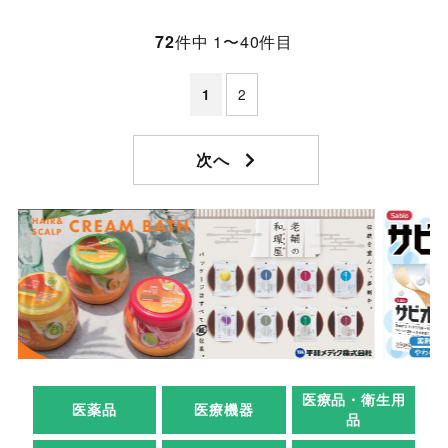
72
件中 1〜40件目
2
1
医療品・衛生用
医薬品
医療機器
品