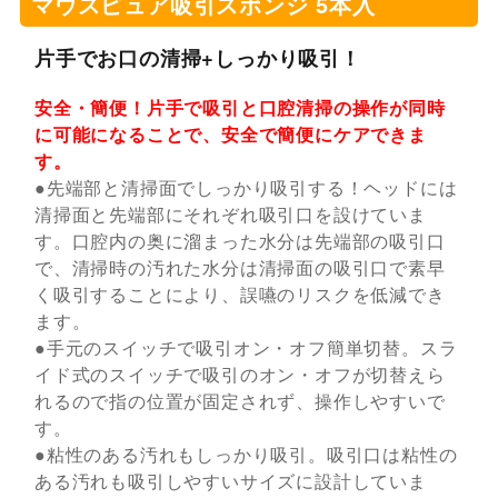
マウスピュア吸引スポンジ 5本入
片手でお口の清掃+しっかり吸引！
安全・簡便！片手で吸引と口腔清掃の操作が同時
に可能になることで、安全で簡便にケアできま
す。
●先端部と清掃面でしっかり吸引する！ヘッドには
清掃面と先端部にそれぞれ吸引口を設けていま
す。口腔内の奥に溜まった水分は先端部の吸引口
で、清掃時の汚れた水分は清掃面の吸引口で素早
く吸引することにより、誤嚥のリスクを低減でき
ます。
●手元のスイッチで吸引オン・オフ簡単切替。スラ
イド式のスイッチで吸引のオン・オフが切替えら
れるので指の位置が固定されず、操作しやすいで
す。
●粘性のある汚れもしっかり吸引。吸引口は粘性の
ある汚れも吸引しやすいサイズに設計していま