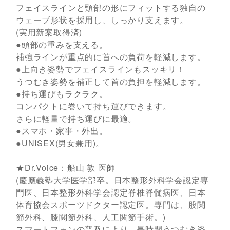
フェイスラインと頸部の形にフィットする独自の
ウェーブ形状を採用し、しっかり支えます。
(実用新案取得済)
●頭部の重みを支える。
補強ラインが重点的に首への負荷を軽減します。
●上向き姿勢でフェイスラインもスッキリ！
うつむき姿勢を補正して首の負担を軽減します。
●持ち運びもラクラク。
コンパクトに巻いて持ち運びできます。
さらに軽量で持ち運びに最適。
●スマホ・家事・外出。
●UNISEX(男女兼用)。
★Dr.Voice：船山 敦 医師
(慶應義塾大学医学部卒。日本整形外科学会認定専
門医、日本整形外科学会認定脊椎脊髄病医、日本
体育協会スポーツドクター認定医。専門は、股関
節外科、膝関節外科、人工関節手術。)
スマートフォンの普及により、長時間うつむき姿