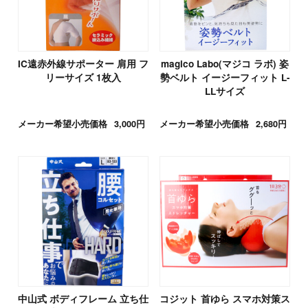
IC遠赤外線サポーター 肩用 フ
magico Labo(マジコ ラボ) 姿
リーサイズ 1枚入
勢ベルト イージーフィット L-
LLサイズ
メーカー希望小売価格
3,000円
メーカー希望小売価格
2,680円
中山式 ボディフレーム 立ち仕
コジット 首ゆら スマホ対策ス