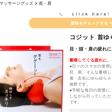
マッサージグッズ
首・肩
click here!
価格をチェックする
コジット 首ゆ
目・頭・肩の疲れに
蓄積してくる疲れに、
●日々のスマホの使用
目、肩。そんな蓄積し
後・左右にゆらゆらス
抜群です。
●手軽な毎日の習慣に
しながら行っていただ
です。