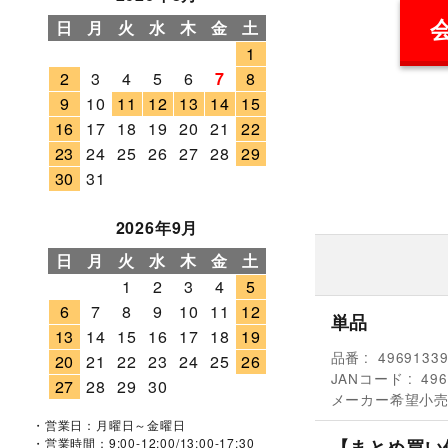
日
月
火
水
木
金
土
1
2
3
4
5
6
7
8
9
10
11
12
13
14
15
16
17
18
19
20
21
22
23
24
25
26
27
28
29
30
31
2026年9月
日
月
火
水
木
金
土
1
2
3
4
5
6
7
8
9
10
11
12
単品
13
14
15
16
17
18
19
品番
4969133
20
21
22
23
24
25
26
JANコード
496
27
28
29
30
メーカー希望小
・営業日：月曜日～金曜日
【まとめ買い
・営業時間：9:00-12:00/13:00-17:30