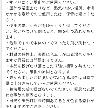
・すべりにくい場所でご使用ください。
・屋外や浴室まわりなど、湿気の多い場所、水滴
がかかる場所でのご使用または、保管は避けくだ
さい。
・使用の際、からだをゆっくりと倒してくださ
い。勢いをつけて倒れると、頭を打つ恐れがあり
ます。
・危険ですので本体の上で立ったり飛び跳ねない
でください。
・材質の特性上、表面に色ムラが出る場合があり
ますが品質には問題ありません。
・本品を投げたり落としたり強い衝撃を与えない
でください。破損の原因となります。
・袋から出した時に臭いが気になる場合は日陰で
風に十分さらしてからご使用ください。
・包装用の袋で遊ばないでください。窒息など思
わぬ事故の原因となります。
・日光や蛍光灯に長時間あてると変色する恐れが
ありますのでご注意ください。