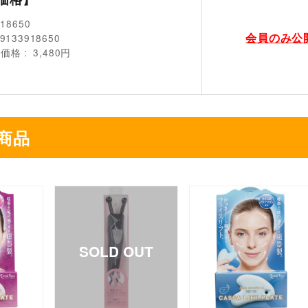
918650
会員のみ公
9133918650
売価格
3,480円
商品