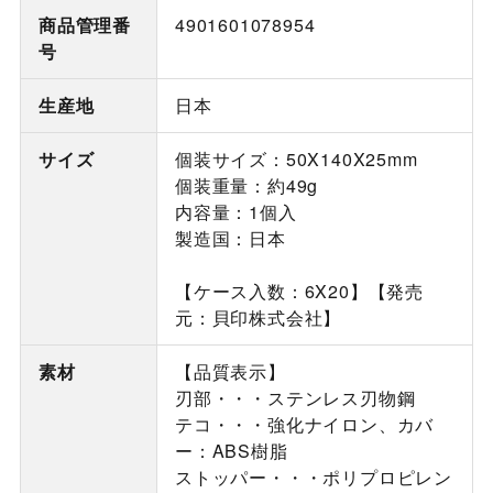
商品管理番
4901601078954
号
生産地
日本
サイズ
個装サイズ：50X140X25mm
個装重量：約49g
内容量：1個入
製造国：日本
【ケース入数：6X20】【発売
元：貝印株式会社】
素材
【品質表示】
刃部・・・ステンレス刃物鋼
テコ・・・強化ナイロン、カバ
ー：ABS樹脂
ストッパー・・・ポリプロピレン