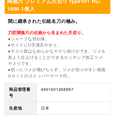
関孫六 プレミアム爪切り type101 HC-
1800 1個入
関に継承された伝統名刀の極み。
刀匠関孫六の伝統から生まれた爪切り。
●シャープな切れ味。
●サイドにU字溝爪やすり。
●ヤスリ面はなめらかなヤスリ掛けができ、ツメも
形よく仕上げることができるエッチング加工ツメ
ヤスリです。
●切ったツメが飛びちらず、ツメが切りやすい側面
Uカットのストッパーケース付。
商品管理番
4901601268867
号
生産地
日本