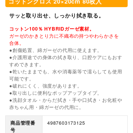
コットンクロス 20×20cm 80枚入
サッと取り出せ、しっかり拭き取る。
コットン100％ HYBRIDガーゼ素材。
ガーゼのかきとり力に不織布の持つやわらかさを
合体。
●創傷処置、綿ガーゼの代用に使えます。
●介護用途での身体の拭き取り、口腔ケアにもおす
すめできます。
●乾いたままでも、水や消毒薬等で濡らしても使用
可能です。
●破れにくく、強度があります。
●取り出しに便利なポップアップタイプ。
●洗顔タオル・からだ拭き・手や口拭き・お化粧や
赤ちゃん用・綿ガーゼの代用に。
商品管理番
4987603173125
号