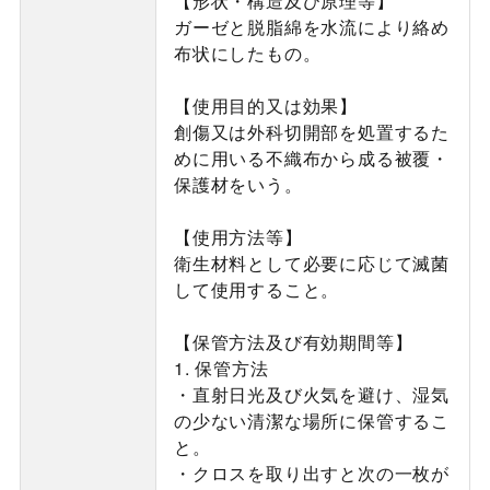
【形状・構造及び原理等】
ガーゼと脱脂綿を水流により絡め
布状にしたもの。
【使用目的又は効果】
創傷又は外科切開部を処置するた
めに用いる不織布から成る被覆・
保護材をいう。
【使用方法等】
衛生材料として必要に応じて滅菌
して使用すること。
【保管方法及び有効期間等】
1. 保管方法
・直射日光及び火気を避け、湿気
の少ない清潔な場所に保管するこ
と。
・クロスを取り出すと次の一枚が