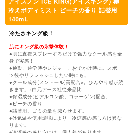
アイスノン ICE KING(アイスキング) 極
冷えボディミスト ピーチの香り 詰替用
140mL
冷たさキング級！
肌にキング級の氷撃体験！
●肌に直接スプレーするだけで強力なクール感を全
身で実感！
●通勤、通学時やレジャー、おでかけ時に。スポー
ツ後やリフレッシュしたい時にも。
●クール成分(メントール)高配合※。ひんやり感が続
きます。※白元アース社従来品比
●保湿成分(ヒアルロン酸、コラーゲン)配合。
●ピーチの香り。
●詰替用。ゴミの量を減らせます。
※外気温や使用環境により、冷涼感の感じ方は異な
ります。
※冷涼感の感じ方には、個人差があります。