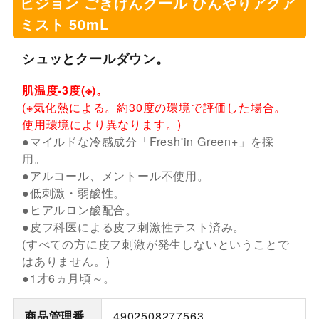
ピジョン ごきげんクール ひんやりアクア
ミスト 50mL
シュッとクールダウン。
肌温度-3度(※)。
(※気化熱による。約30度の環境で評価した場合。
使用環境により異なります。)
●マイルドな冷感成分「Fresh'in Green+」を採
用。
●アルコール、メントール不使用。
●低刺激・弱酸性。
●ヒアルロン酸配合。
●皮フ科医による皮フ刺激性テスト済み。
(すべての方に皮フ刺激が発生しないということで
はありません。)
●1才6ヵ月頃～。
商品管理番
4902508277563