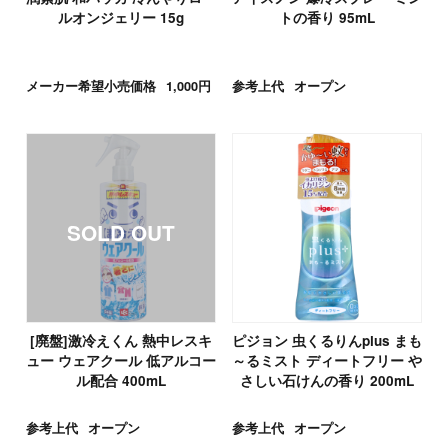
ルオンジェリー 15g
トの香り 95mL
メーカー希望小売価格
1,000円
参考上代
オープン
[廃盤]激冷えくん 熱中レスキ
ピジョン 虫くるりんplus まも
ュー ウェアクール 低アルコー
～るミスト ディートフリー や
ル配合 400mL
さしい石けんの香り 200mL
参考上代
オープン
参考上代
オープン