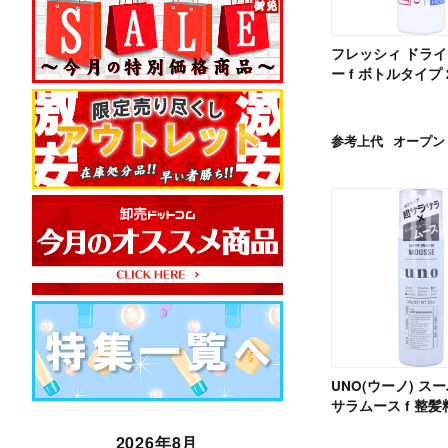
フレッシィ ドラ
ー f ボトルタイプ 
参考上代
オープン
UNO(ウーノ) ス
サラムース f 整髪料
2026年8月