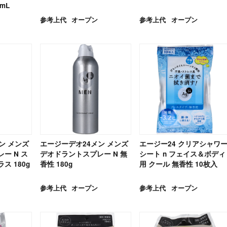
mL
参考上代
オープン
参考上代
オープン
ン メンズ
エージーデオ24メン メンズ
エージー24 クリアシャワ
ー N ス
デオドラントスプレー N 無
シート n フェイス＆ボディ
ス 180g
香性 180g
用 クール 無香性 10枚入
参考上代
オープン
参考上代
オープン