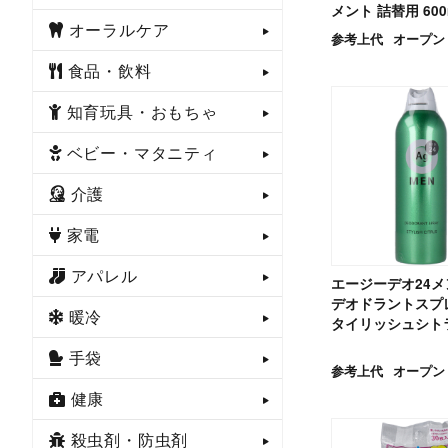
メント 詰替用 600
オーラルケア
参考上代
オープン
食品・飲料
知育玩具・おもちゃ
ベビー・マタニティ
介護
家電
アパレル
エージーデオ24メ
デオドラントスプレ
暖冷
タイリッシュシトラ
手袋
参考上代
オープン
健康
殺虫剤・防虫剤