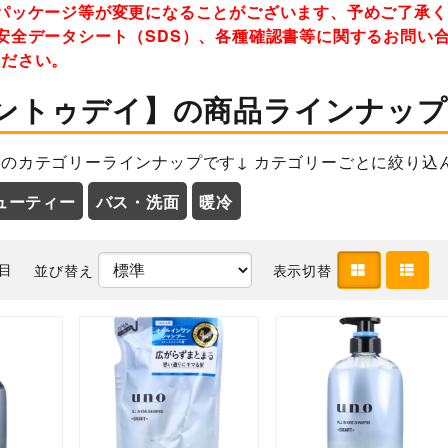
パッケージ等が変更になることがございます、予めご了承
安全データシート（SDS）、各種確認書等に関するお問い
ください。
ントゥデイ】の商品ラインナップ
のカテゴリーラインナップです↓ カテゴリーごとに絞り込
ューティー
バス・洗面
暖冷
件目
並び替え
表示切替