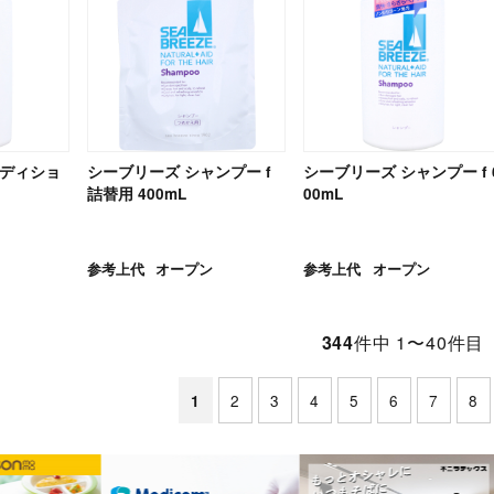
ンディショ
シーブリーズ シャンプー f
シーブリーズ シャンプー f 
詰替用 400mL
00mL
参考上代
オープン
参考上代
オープン
344
件中 1〜40件目
2
3
4
5
6
7
8
1