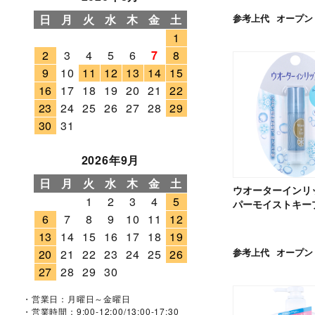
日
月
火
水
木
金
土
参考上代
オープン
1
2
3
4
5
6
7
8
9
10
11
12
13
14
15
16
17
18
19
20
21
22
23
24
25
26
27
28
29
30
31
2026年9月
日
月
火
水
木
金
土
ウオーターインリ
1
2
3
4
5
パーモイストキープ f
6
7
8
9
10
11
12
13
14
15
16
17
18
19
参考上代
オープン
20
21
22
23
24
25
26
27
28
29
30
・営業日：月曜日～金曜日
・営業時間：9:00-12:00/13:00-17:30