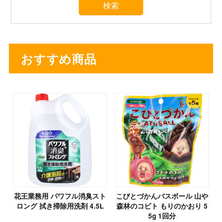
おすすめ商品
花王業務用 パワフル消臭スト
こびとづかんバスボール 山や
ロング 拭き掃除用洗剤 4.5L
森林のコビト もりのかおり 5
5g 1回分