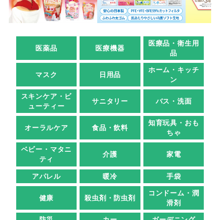
医療品・衛生用
医薬品
医療機器
品
ホーム・キッチ
マスク
日用品
ン
スキンケア・ビ
サニタリー
バス・洗面
ューティー
知育玩具・おも
オーラルケア
食品・飲料
ちゃ
ベビー・マタニ
介護
家電
ティ
アパレル
暖冷
手袋
コンドーム・潤
健康
殺虫剤・防虫剤
滑剤
防災
カー
ガーデニング