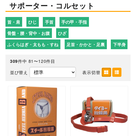
サポーター・コルセット
首・肩
ひじ
手首
手の甲・手指
骨盤・腰・背中・お腹
ひざ
ふくらはぎ・太もも・すね
足首・かかと・足裏
下半身
件中 81〜120件目
309
並び替え
表示切替