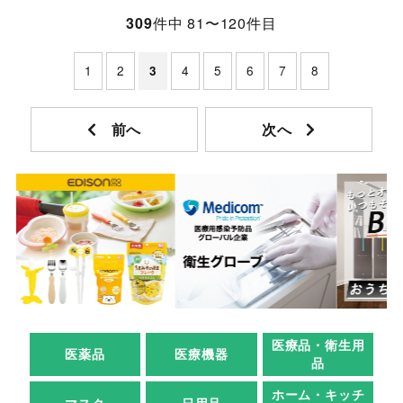
309
件中 81〜120件目
1
2
4
5
6
7
8
3
医療品・衛生用
医薬品
医療機器
品
ホーム・キッチ