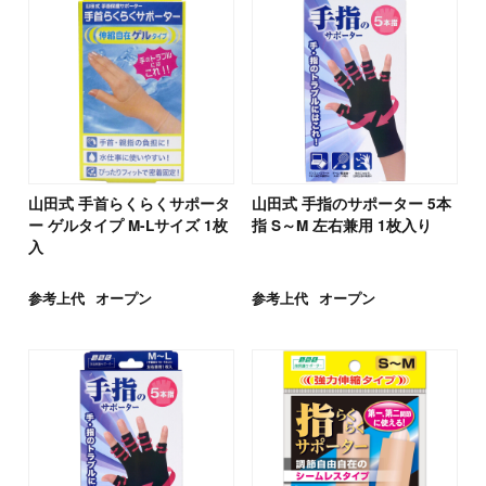
山田式 手首らくらくサポータ
山田式 手指のサポーター 5本
ー ゲルタイプ M-Lサイズ 1枚
指 S～M 左右兼用 1枚入り
入
参考上代
オープン
参考上代
オープン