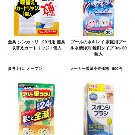
金鳥 シンカトリ 120日用 無臭
プールの水キレイ 家庭用プー
取替えカートリッジ 1個入
ル水清浄剤 錠剤タイプ 3g×20
錠入
参考上代
オープン
メーカー希望小売価格
500円