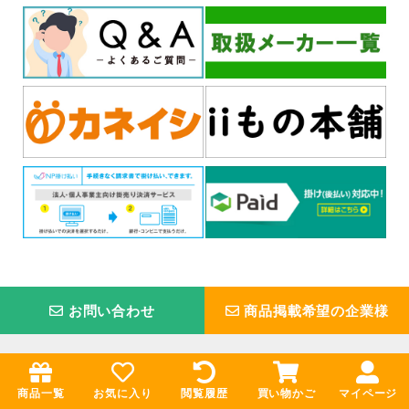
お問い合わせ
商品掲載希望の企業様
お買い物ガイド
インフォメーション
卸売ドットコムとは
会社概要
商品一覧
お気に入り
閲覧履歴
買い物かご
マイページ