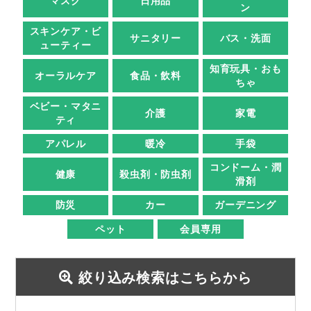
マスク
日用品
ン
スキンケア・ビ
サニタリー
バス・洗面
ューティー
知育玩具・おも
オーラルケア
食品・飲料
ちゃ
ベビー・マタニ
介護
家電
ティ
アパレル
暖冷
手袋
コンドーム・潤
健康
殺虫剤・防虫剤
滑剤
防災
カー
ガーデニング
ペット
会員専用
絞り込み検索はこちらから