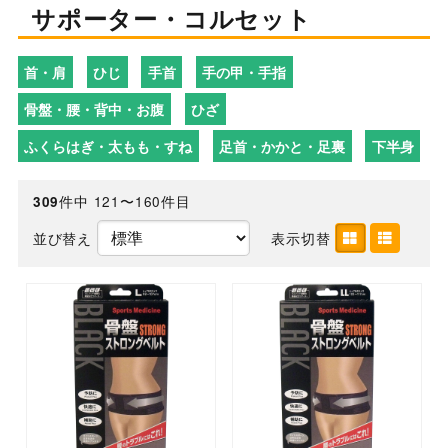
サポーター・コルセット
首・肩
ひじ
手首
手の甲・手指
骨盤・腰・背中・お腹
ひざ
ふくらはぎ・太もも・すね
足首・かかと・足裏
下半身
件中 121〜160件目
309
並び替え
表示切替