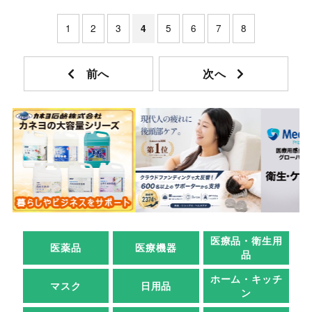
1
2
3
5
6
7
8
4
医療品・衛生用
医薬品
医療機器
品
ホーム・キッチ
マスク
日用品
ン