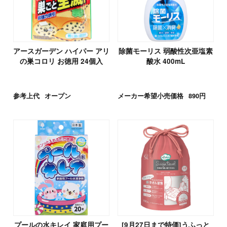
アースガーデン ハイパー アリ
除菌モーリス 弱酸性次亜塩素
の巣コロリ お徳用 24個入
酸水 400mL
参考上代
オープン
メーカー希望小売価格
890円
プールの水キレイ 家庭用プー
[9月27日まで特価]うふっと