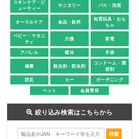
スキンケア・ビ
サニタリー
バス・洗面
ューティー
知育玩具・おも
オーラルケア
食品・飲料
ちゃ
ベビー・マタニ
介護
家電
ティ
アパレル
暖冷
手袋
コンドーム・潤
健康
殺虫剤・防虫剤
滑剤
防災
カー
ガーデニング
ペット
会員専用
絞り込み検索はこちらから
検索