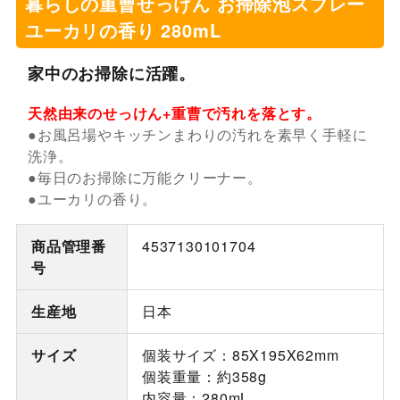
暮らしの重曹せっけん お掃除泡スプレー
ユーカリの香り 280mL
家中のお掃除に活躍。
天然由来のせっけん+重曹で汚れを落とす。
●お風呂場やキッチンまわりの汚れを素早く手軽に
洗浄。
●毎日のお掃除に万能クリーナー。
●ユーカリの香り。
商品管理番
4537130101704
号
生産地
日本
サイズ
個装サイズ：85X195X62mm
個装重量：約358g
内容量：280mL