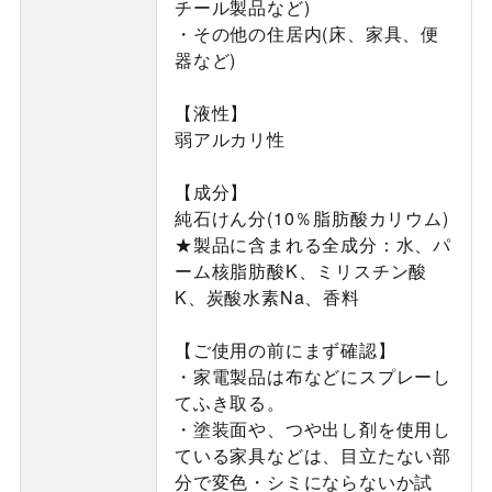
チール製品など)
・その他の住居内(床、家具、便
器など)
【液性】
弱アルカリ性
【成分】
純石けん分(10％脂肪酸カリウム)
★製品に含まれる全成分：水、パ
ーム核脂肪酸K、ミリスチン酸
K、炭酸水素Na、香料
【ご使用の前にまず確認】
・家電製品は布などにスプレーし
てふき取る。
・塗装面や、つや出し剤を使用し
ている家具などは、目立たない部
分で変色・シミにならないか試