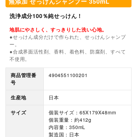
無添加 せっけんシャンプー 350mL
洗浄成分100％純せっけん！
地肌にやさしく、すっきりした洗い心地。
●せっけん成分だけで作られた、せっけんシャンプ
ー。
●合成界面活性剤、香料、着色料、防腐剤、すべて
不使用。
商品管理番
4904551100201
号
生産地
日本
サイズ
個装サイズ：65X179X48mm
個装重量：約412g
内容量：350mL
製造国：日本