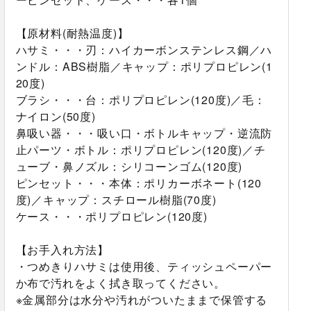
【原材料(耐熱温度)】
ハサミ・・・刃：ハイカーボンステンレス鋼／ハ
ンドル：ABS樹脂／キャップ：ポリプロピレン(1
20度)
ブラシ・・・台：ポリプロピレン(120度)／毛：
ナイロン(50度)
鼻吸い器・・・吸い口・ボトルキャップ・逆流防
止パーツ・ボトル：ポリプロピレン(120度)／チ
ューブ・鼻ノズル：シリコーンゴム(120度)
ピンセット・・・本体：ポリカーボネート(120
度)／キャップ：スチロール樹脂(70度)
ケース・・・ポリプロピレン(120度)
【お手入れ方法】
・つめきりハサミは使用後、ティッシュペーパー
か布で汚れをよく拭き取ってください。
※金属部分は水分や汚れがついたままで保管する