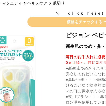
・マタニティ
ヘルスケア
爪切り
click here!
価格をチェックする
ピジョン ベ
新生児のつめ・鼻・
毎日のお手入れに必要
0ヵ月頃～。特に新生
●新生児つめきりハサ
安心してお使いになれ
●鼻吸い器・・・先端
けることなく効率的に
マの口に鼻水が入る心
●髪用ブラシ・・・赤
ロン毛を使用していま