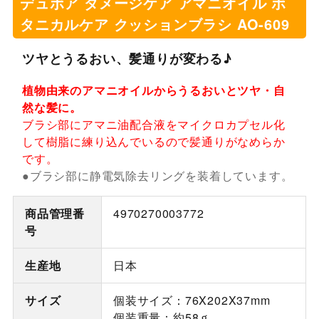
デュボア ダメージケア アマニオイル ボ
タニカルケア クッションブラシ AO-609
ツヤとうるおい、髪通りが変わる♪
植物由来のアマニオイルからうるおいとツヤ・自
然な髪に。
ブラシ部にアマニ油配合液をマイクロカプセル化
して樹脂に練り込んでいるので髪通りがなめらか
です。
●ブラシ部に静電気除去リングを装着しています。
商品管理番
4970270003772
号
生産地
日本
サイズ
個装サイズ：76X202X37mm
個装重量：約58ｇ