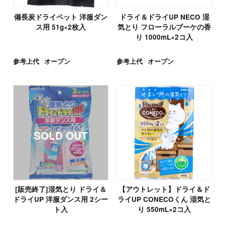
備長炭ドライペット 洋服ダン
ドライ＆ドライUP NECO 湿
ス用 51g×2枚入
気とり フローラルブーケの香
り 1000mL×2コ入
参考上代
オープン
参考上代
オープン
[販売終了]湿気とり ドライ＆
【アウトレット】ドライ＆ド
ドライUP 洋服ダンス用 2シー
ライUP CONECOくん 湿気と
ト入
り 550mL×2コ入