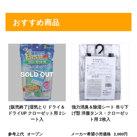
おすすめ商品
[販売終了]湿気とり ドライ＆
強力消臭＆除湿シート 吊り下
ドライUP クローゼット用 2シ
げ型 洋服タンス・クローゼッ
ート入
ト用 2枚入
参考上代
オープン
メーカー希望小売価格
2,060円