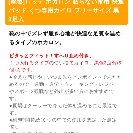
[廃盤]ロッテ ホカロン 貼らない靴用 快適
パッド くつ専用カイロ フリーサイズ 黒
3足入
靴の中でズレず履き心地が快適な足裏を温め
るタイプのホカロン。
ピタッとフィット！すべり止め付き。
くつ入れるタイプの使い捨てカイロ、黒色3足分(6
個)入です。
●冷えを感じやすいつま先をピンポイントであたた
めるので、通勤・通学・ウォーキング・レジャー
やスポーツ観戦など外出が多い方におすすめで
す。
●夏場はクーラーで冷えた体を温めるにも最適で
す。
●約5時間持続(くつの中での使用を想定した測定
値)。