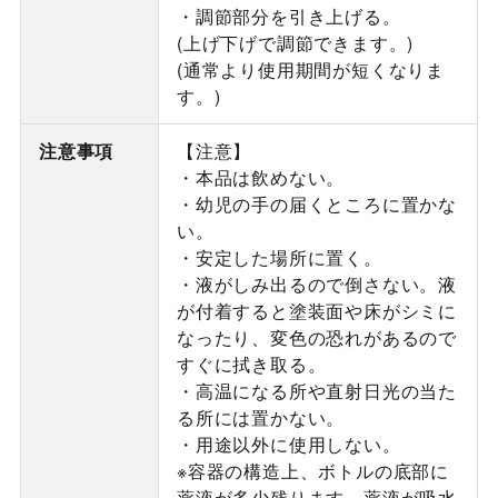
・調節部分を引き上げる。
(上げ下げで調節できます。)
(通常より使用期間が短くなりま
す。)
注意事項
【注意】
・本品は飲めない。
・幼児の手の届くところに置かな
い。
・安定した場所に置く。
・液がしみ出るので倒さない。液
が付着すると塗装面や床がシミに
なったり、変色の恐れがあるので
すぐに拭き取る。
・高温になる所や直射日光の当た
る所には置かない。
・用途以外に使用しない。
※容器の構造上、ボトルの底部に
薬液が多少残ります。薬液が吸水