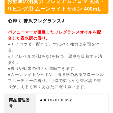
お部屋の消臭力 プレミアムアロマ 玄関・
リビング用 ムーンライトサボン 400mL
心輝く 贅沢フレグランス♪
パフューマーが厳選したフレグランスオイルを配
合した香水調の香り。
●ナノパウダー配合で、すばやく強力に空間を消
臭。
※ナノレベルの孔(あな)を持つ、悪臭を吸着する消
臭剤。
●香りや効果の強さが調節できます。
●ムーンライトシャボン：清潔感のあるフローラル
フルーティーの香り。可憐で柔らかな香水調の香
りが、明るく輝くあなたに寄り添います。
商品管理番
4901070130092
号