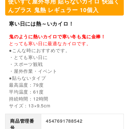
使いすて屋外専用 貼らないカイロ 快温く
んプラス 鬼熱 レギュラー 10個入
寒い日には熱～いカイロ！
鬼のように熱いカイロで寒い冬も鬼に金棒！
とっても寒い日に最適なカイロです。
●こんな時におすすめです。
・とても寒い日に
・スポーツ観戦
・屋外作業・イベント
●貼らないタイプ
最高温度：79度
平均温度：61度
持続時間：12時間
サイズ：13×9.5cm
商品管理番
4547691788542
号