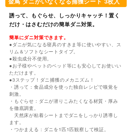
金鳥 ダニがいなくなる捕獲シート 3枚入
誘って、もぐらせ、しっかりキャッチ！置く
だけ・はさむだけの簡単ダニ対策。
簡単にダニ対策できます。
●ダニが気になる寝具のすきま等に使いやすい、ス
リム＆ソフトなシートタイプ。
●殺虫成分不使用。
●お子様やペットのベッド等にも安心してお使いい
ただけます。
●3ステップ！ダニ捕獲のメカニズム！
・誘って：食品成分を使った独自レシピで嗅覚を
刺激。
・もぐらせ：ダニが潜りこみたくなる材質・厚み
を徹底調査。
天然床が粘着シートまでダニをしっかり誘導し
ます。
・つかまえる：ダニを1匹1匹観察して検証。