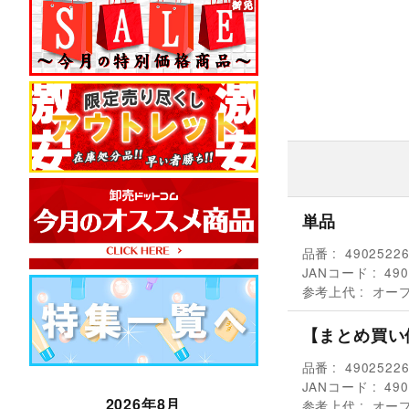
単品
品番
4902522
JANコード
490
参考上代
オー
【まとめ買い
品番
4902522
JANコード
490
2026年8月
参考上代
オー