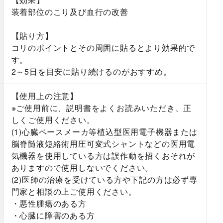
装着部位のこり及び血行の改善
【貼り方】
コリのポイントとその周囲に貼るとより効果的で
す。
2～5日を目安に貼り続けるのがおすすめ。
【使用上の注意】
※ご使用前に、説明書をよくお読みいただき、正
しくご使用ください。
(1)心臓ペースメーカ等植込型医用電子機器または
脳脊髄液短絡術用圧可変式シャントなどの医用電
気機器を使用している方は誤作動を招くおそれが
ありますので使用しないでください。
(2)医師の治療を受けている方や下記の方は必ず専
門家と相談の上ご使用ください。
・悪性腫瘍のある方
・心臓に障害のある方