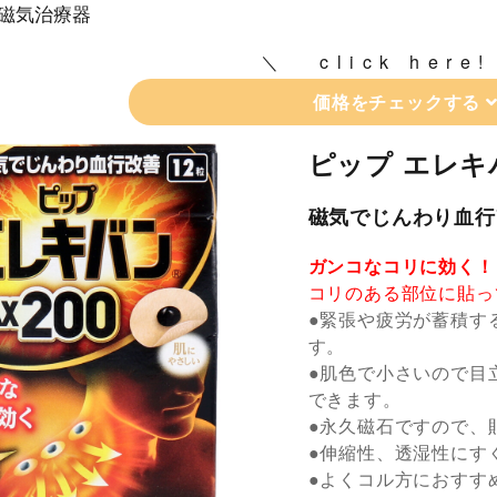
磁気治療器
click here!
価格をチェックする
ピップ エレキバ
磁気でじんわり血行
ガンコなコリに効く！
コリのある部位に貼っ
●緊張や疲労が蓄積す
す。
●肌色で小さいので目
できます。
●永久磁石ですので、
●伸縮性、透湿性にす
●よくコル方におすす