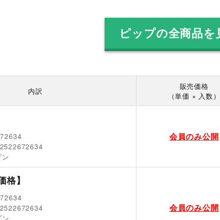
ピップの全商品を
販売価格
内訳
（単価 × 入数
会員のみ公開
672634
2522672634
プン
価格】
672634
会員のみ公開
2522672634
プン