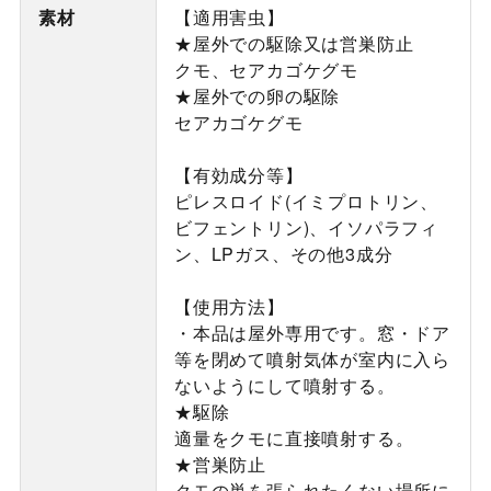
素材
【適用害虫】
★屋外での駆除又は営巣防止
クモ、セアカゴケグモ
★屋外での卵の駆除
セアカゴケグモ
【有効成分等】
ピレスロイド(イミプロトリン、
ビフェントリン)、イソパラフィ
ン、LPガス、その他3成分
【使用方法】
・本品は屋外専用です。窓・ドア
等を閉めて噴射気体が室内に入ら
ないようにして噴射する。
★駆除
適量をクモに直接噴射する。
★営巣防止
クモの巣を張られたくない場所に