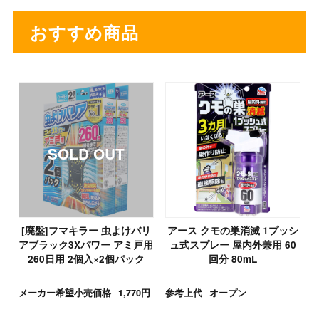
おすすめ商品
[廃盤]フマキラー 虫よけバリ
アース クモの巣消滅 1プッシ
アブラック3Xパワー アミ戸用
ュ式スプレー 屋内外兼用 60
260日用 2個入×2個パック
回分 80mL
メーカー希望小売価格
1,770円
参考上代
オープン